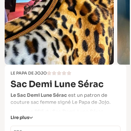
LE PAPA DE JOJO
Sac Demi Lune Sérac
Le Sac Demi Lune Sérac
est un patron de
couture sac femme signé Le Papa de Jojo.
Le patron PDF du Sac Demi-Lune Sérac
Lire plus
propose un modèle épuré et accessible, idéal
pour les couturières en quête d’un projet