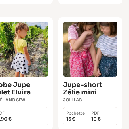
obe Jupe
Jupe-short
let Elvira
Zélie mini
ËL AND SEW
JOLI LAB
DF
Pochette
PDF
.90 €
15 €
10 €