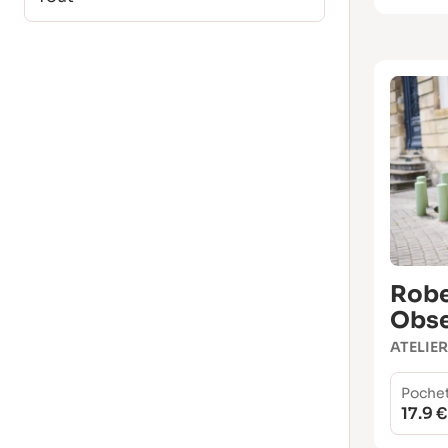
Rob
Obse
ATELIE
Poche
17.9 €