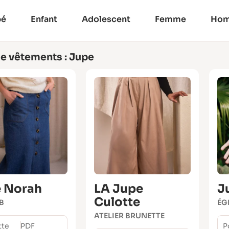
bé
Enfant
Adolescent
Femme
Ho
e vêtements : Jupe
 Norah
LA Jupe
J
Culotte
B
ÉG
ATELIER BRUNETTE
tte
PDF
P