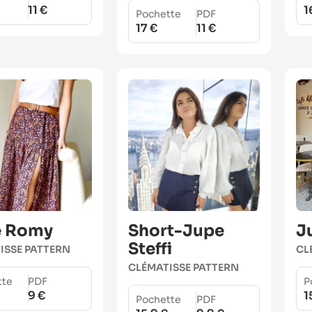
11 €
1
Pochette
PDF
17 €
11 €
e Romy
Short-Jupe
J
Steffi
ISSE PATTERN
CL
CLÉMATISSE PATTERN
tte
PDF
P
9 €
1
Pochette
PDF