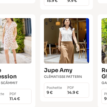
15.9 €
9.9 €
e
Jupe Amy
R
ssion
Gi
CLÉMATISSE PATTERN
R SCÄMMIT
GA
Pochette
PDF
9 €
14.9 €
tte
PDF
P
11.4 €
9