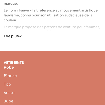
marque.
Le nom « Fauve » fait référence au mouvement artistique
fauvisme, connu pour son utilisation audacieuse de la
couleur.
La marque propose des patrons de couture pour femmes,
avec un style moderne et élégant, ainsi que des
Lire plus
collections de tissus assorties.
VÊTEMENTS
Robe
Blouse
Top
Veste
Jupe