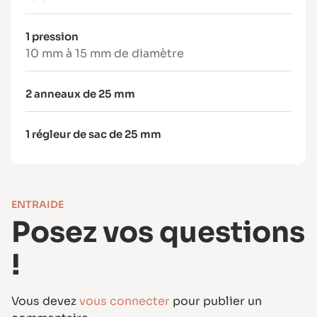
Aiguilles machine
1 pression
Universelle 80 ou 90, jean ou cuir selon la
10 mm à 15 mm de diamètre
matière
2 anneaux de 25 mm
1 régleur de sac de 25 mm
ENTRAIDE
Posez vos questions
!
Vous devez
vous connecter
pour publier un