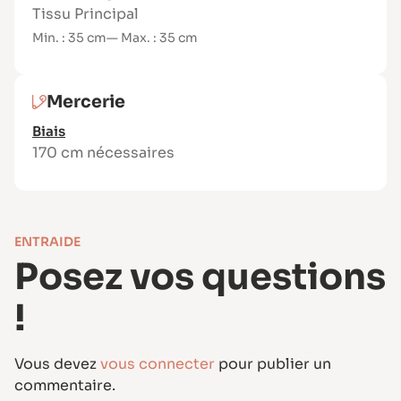
Tissu Principal
velours… (chaîne & trame ou maille)
Min. : 35 cm
— Max. : 35 cm
Matériel nécessaire
Tissu : 35 cm (laize 140 cm)
Biais : 1,70 m
Mercerie
Option : thermocollant fin (pour tissus
Biais
fins ou extensibles)
170 cm nécessaires
Fil polyester (min. 300 m)
Machine à coudre
Aiguille : universelle 80
ENTRAIDE
Posez vos questions
!
Vous devez
vous connecter
pour publier un
commentaire.