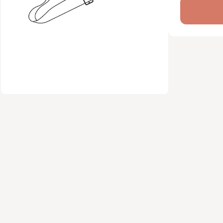
Informat
Ce patron
télécharg
format PDF
intermédia
Caractér
Type 
Public
Nivea
Forma
d’exp
Prix :
Vous cher
facile à c
de Jojo es
des explic
profession