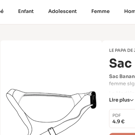
bé
Enfant
Adolescent
Femme
Ho
LE PAPA DE
Sac
Sac Banan
femme sig
Le Modèle 
Lire plus
monde pour
incluses :
cm) et XXL
PDF
4.9 €
plus simpl
glissière e