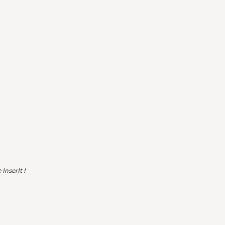
également 
de Jojo et
avant de v
Vous avez 
avis sur A
des coutur
confiance.
inscrit !