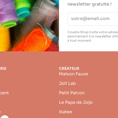
newsletter gratuite !
Coudre Shop traite votre adress
abonnement à la newsletter d’A
à tout moment.
RIE
CRÉATEUR
Maison Fauve
Joli Lab
cent
Petit Patron
Le Papa de Jojo
e
Ikatee