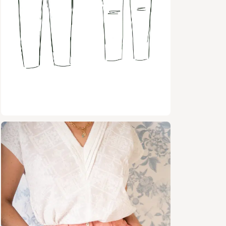
Coupe
Plis 
Passa
Versi
inclu
Patro
Marge
Tissus c
Des tissus
g/m²) pour
Lin
Tence
Jean 
Sergé
Cham
Coto