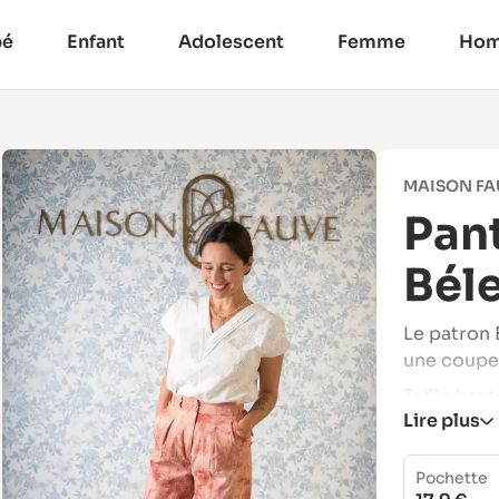
bé
Enfant
Adolescent
Femme
Ho
MAISON FA
Pan
Bél
Le patron 
une coupe 
Taille hau
Lire plus
et dos élas
silhouette
Pochette
Polyvalent