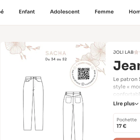
bé
Enfant
Adolescent
Femme
Ho
JOLI LAB
Jea
Le patron 
style « mo
confortabl
Lire plus
Il se disti
jambe légè
une silhou
Pochette
17 €
quotidien.
Ce modèle,