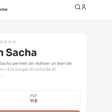
mme
n Sacha
Sacha permet de réaliser un jean de
m » à la coupe structurée et
e.
ngue par une taille mi-haute et une
rement fuselée vers la cheville, offrant
ette équilibrée et facile à porter au
PDF
11 €
 de niveau avancé (4/5), est conçu