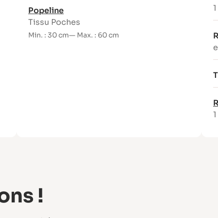
1
Popeline
Tissu Poches
Min. : 30 cm
— Max. : 60 cm
R
e
T
R
1
ons !