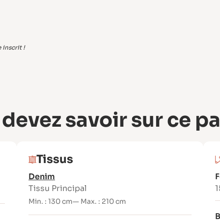
inscrit !
 devez savoir sur ce p
Tissus
Denim
F
Tissu Principal
1
Min. : 130 cm
— Max. : 210 cm
B