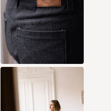
Fournitu
Tissu
variab
Doubl
Fil as
Fil c
Ferme
(spéc
Bouto
diamè
Rivet
Ther
Ruban
Tissus 
Tissus cha
non extens
le sergé o