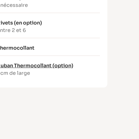
 nécessaire
ivets (en option)
ntre 2 et 6
hermocollant
uban Thermocollant (option)
 cm de large