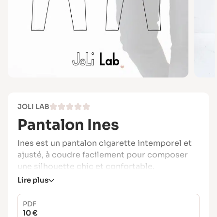
JOLI LAB
Pantalon Ines
Ines est un pantalon cigarette intemporel et
ajusté, à coudre facilement pour composer
une silhouette chic et confortable.
Lire plus
Sa coupe structurée s’adapte à votre
morphologie avec deux hauteurs de taille au
PDF
choix : mi-haute ou taille haute.
10 €