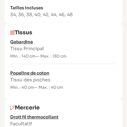
Livret d’assemblage illustré, ultra
Tailles incluses
pédagogique
34
,
36
,
38
,
40
,
42
,
44
,
46
,
48
Fournitures nécessaires
Tissu (laize 140 cm)
Tissus
Taille haute – Longueur classique :
Gabardine
Tissu Principal
34 : 1m40
Min. : 140 cm
— Max. : 180 cm
40 : 1m50
48 : 1m80
Taille mi-haute : retirer 5 cm au métrage
Popeline de coton
indiqué
Tissu des poches
Min. : 40 cm
— Max. : 40 cm
Autres fournitures :
Doublure poches : 40 cm x 140 cm
1 zip invisible de 22 cm
Mercerie
Fil assorti
Droit-fil thermocollant de 1 cm de large
Droit fil thermocollant
(facultatif)
Facultatif