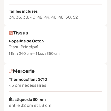
d’une fente au bas de la blouse.
Tailles incluses
Tissus recommandés
34
,
36
,
38
,
40
,
42
,
44
,
46
,
48
,
50
,
52
Tissus souples et agréables au toucher :
popeline de coton ou de viscose, jacquard fin
et doux (viscose ou cupro), crêpe de viscose,
Tissus
sergé, tencel. Poids conseillé : 80 à 200 g/m².
Popeline de Coton
Tissu Principal
Min. : 240 cm
— Max. : 350 cm
Mercerie
Thermocollant G710
45 cm nécessaires
Élastique de 30 mm
entre 32 cm et 53 cm