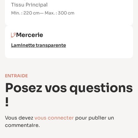
client
Tissu Principal
Min. : 220 cm
— Max. : 300 cm
Niveau de couture
Niveau : Intermédiaire
La diversité des options demande de la
Mercerie
rigueur, mais chaque étape est expliquée
Laminette transparente
clairement, avec un accompagnement visuel.
ENTRAIDE
Posez vos questions
!
Vous devez
vous connecter
pour publier un
commentaire.