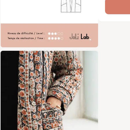
Ce modèle 
intermédia
est dispo
réalisation
Caractér
Veste
gilet
Coupe
Ferme
Patro
Nivea
Tutor
Youtu
Contenu 
Versi