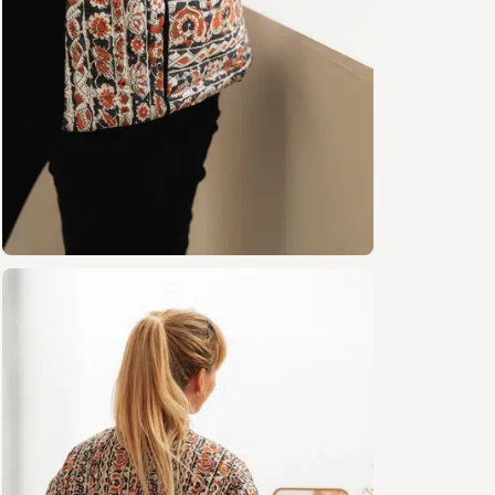
Patro
inclu
Livre
Étiqu
Versi
Patro
/ A0
Livre
Fournitu
Tissu
Extér
denim
poids
Rembo
g/m²,