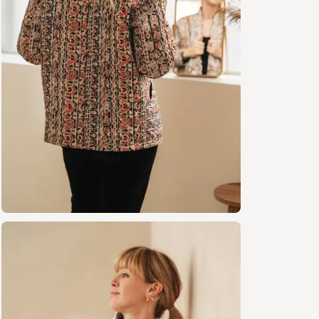
Mét
Gilet san
Tissu 
1m50
Doubl
Veste man
Tissu 
2m
Doubl
Autre
Fil as
1 pre