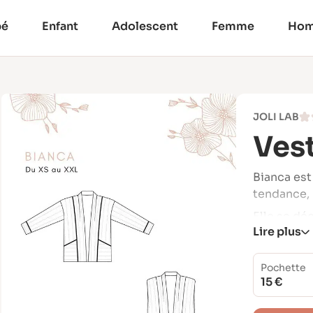
bé
Enfant
Adolescent
Femme
Ho
JOLI LAB
Ves
Bianca est
tendance, 
Elle se dé
Lire plus
pour un l
gilet, à s
Pochette
Grâce à so
15 €
plusieurs 
personnali