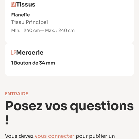
Niveau débutant
Tissus
Tissus recommandés :
Flanelle
Un tissu chaîne et trame résistant, de
Tissu Principal
grammage moyen à épais, avec un tombé
Min. : 240 cm
— Max. : 240 cm
souple pour éviter un rendu rigide.
Évitez les tissus trop fins ou trop froissables.
Mercerie
Les mélanges coton ou laine sont
particulièrement adaptés.
1 Bouton de 34 mm
ENTRAIDE
Posez vos questions
!
Vous devez
vous connecter
pour publier un