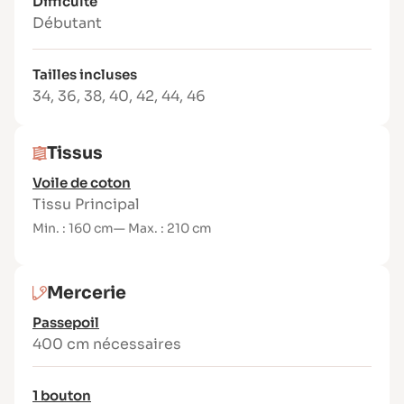
Difficulté
Des tissus légers ou moyens selon le rendu
Débutant
souhaité : voile de coton, viscose, soie, wax,
coton plus épais, broderie anglaise… Laissez
libre cours à votre créativité pour des
Tailles incluses
versions uniques.
34
,
36
,
38
,
40
,
42
,
44
,
46
Tissus
Voile de coton
Tissu Principal
Min. : 160 cm
— Max. : 210 cm
Mercerie
Passepoil
400 cm nécessaires
1 bouton