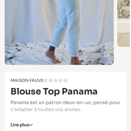
MAISON FAUVE
Blouse Top Panama
Panama est un patron deux-en-un, pensé pour
s’adapter à toutes vos envies.
En version top à emmanchures américaines, il
Lire plus
devient un indispensable estival léger et