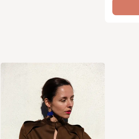
interprétat
Format : P
vidéoproje
Niveau d
Intermédia
Les poin
le mo
la réa
la po
Tissus 
Des tissus
voile ou la
anglaise o