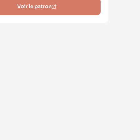
ion plus travaillée.
Voir le patron
DF A4, A3, A0, US Letter et
ction – calques par taille
e couture
ire.
ts techniques à maîtriser
ntage des manches,
lisation de la fente d’encolure,
se du col.
recommandés
 légers et souples comme la viscose, le
 percale de coton, la soie, la broderie
u encore un plumetis délicat.