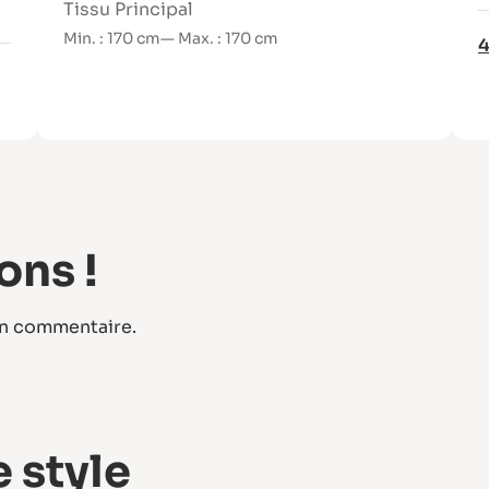
Tissu Principal
Min. : 170 cm
— Max. : 170 cm
4
ons !
un commentaire.
 style