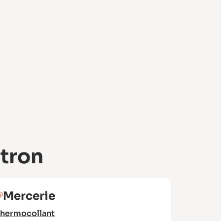
atron
Mercerie
hermocollant