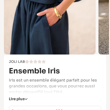
JOLI LAB
Ensemble Iris
Iris est un ensemble élégant parfait pour les
grandes occasions, que vous pourrez aussi
porter dépareillé tout l’été.
Lire plus
Le bas : une jupe longue taille haute « so
chic » avec une ceinture tressée en option.