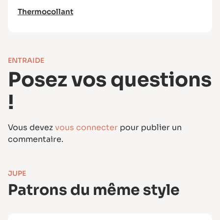
Thermocollant
Thermocollant & droit-fil thermocollant
(jupe)
Tissus conseillés : Tissus léger à moyen
(popeline de coton, batiste, plumetis,
ENTRAIDE
viscose, lin…).
Posez vos questions
Si vous avez choisi l’option avec tresse
décorative, utilisez un tissu moyen type lin,
!
de préférence uni.
Vous devez
vous connecter
pour publier un
commentaire.
JUPE
Patrons du même style