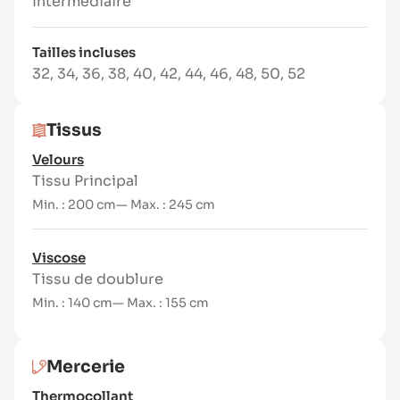
Intermédiaire
Boutonnière passepoilée (ou
boutonnière classique)
Tailles incluses
Entièrement doublée
32
,
34
,
36
,
38
,
40
,
42
,
44
,
46
,
48
,
50
,
52
Tailles disponibles
Du 32 au 52
Tissus
Niveau de couture : Intermédiaire
Velours
Langues : Français et anglais
Tissu Principal
Tissus et fournitures
Min. : 200 cm
— Max. : 245 cm
Tissus recommandés :
Viscose
Automne / Hiver
: tissu tailleur
Tissu de doublure
synthétique, lainage (200–250 g/m²),
Min. : 140 cm
— Max. : 155 cm
polyviscose, crêpe lourd, velours non
extensible, gabardine (235–350 g/m²)
Printemps / Été
: popeline ou toile de
Mercerie
coton (120 g/m² min), lin, coton-lin
Version fêtes
: tissu à sequins, lurex,
Thermocollant