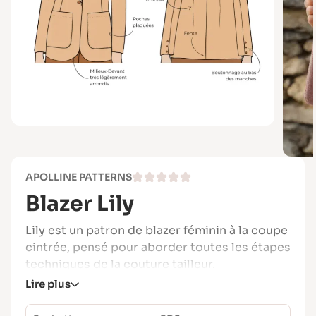
APOLLINE PATTERNS
Blazer Lily
Lily est un patron de blazer féminin à la coupe
cintrée, pensé pour aborder toutes les étapes
techniques de la couture tailleur.
Lire plus
Entièrement doublée, cette veste structurée
est riche en détails : col tailleur, grandes