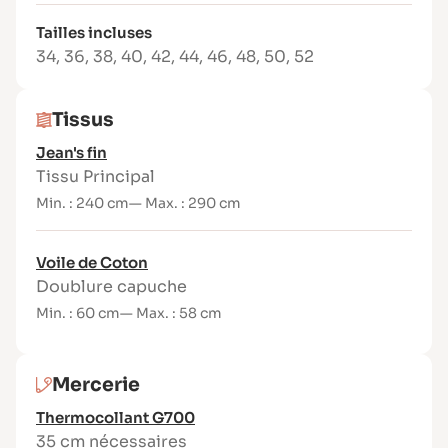
Le modèle ne présente pas de grosses
Tailles incluses
difficultés, mais comporte de nombreuses
34
,
36
,
38
,
40
,
42
,
44
,
46
,
48
,
50
,
52
pièces nécessitant rigueur et précision.
Caractéristiques techniques
Tissus
Coupe droite et confortable
Jean's fin
Capuche doublée avec visière et cordon
Tissu Principal
de serrage
Min. : 240 cm
— Max. : 290 cm
Empiècements et découpes travaillées
Manches structurées par petites pinces
Grande poche kangourou avec rabat
Voile de Coton
trompe-l’œil
Doublure capuche
Longueur couvrante
Min. : 60 cm
— Max. : 58 cm
Marges de couture incluses (1 cm)
Patron non doublé (finitions intérieures
impeccables grâce aux coutures
Mercerie
anglaises et rabattues)
Thermocollant G700
Tissus conseillés
35 cm nécessaires