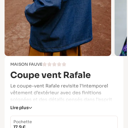
MAISON FAUVE
Coupe vent Rafale
Le coupe-vent Rafale revisite l’intemporel
vêtement d’extérieur avec des finitions
soignées et des détails pensés dans l’esprit
Maison Fauve.
Lire plus
Sa capuche doublée avec visière et lien de
Pochette
serrage protège efficacement le visage,
17.9 €