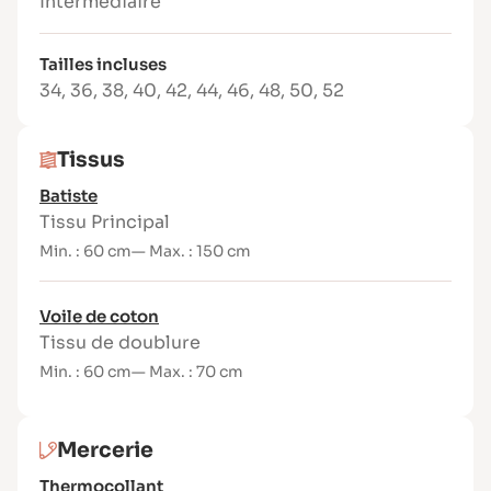
sans manches
Intermédiaire
Encolure ronde, fermeture par
boutonnière
Tailles incluses
Finitions soignées avec doublure (selon
34
,
36
,
38
,
40
,
42
,
44
,
46
,
48
,
50
,
52
la version)
Patron du 34 au 52
Tissus
Niveau de couture : 2,5/5
Batiste
Contenu du patron
Tissu Principal
Version Pochette
Min. : 60 cm
— Max. : 150 cm
(bilingue FR/EN) :
Voile de coton
Patron imprimé avec marges de couture
Tissu de doublure
incluses
Min. : 60 cm
— Max. : 70 cm
Livret d’explications détaillé et illustré
Étiquette tissée Joli Lab – 100 % Made in
France
Mercerie
Version PDF (bilingue
Thermocollant