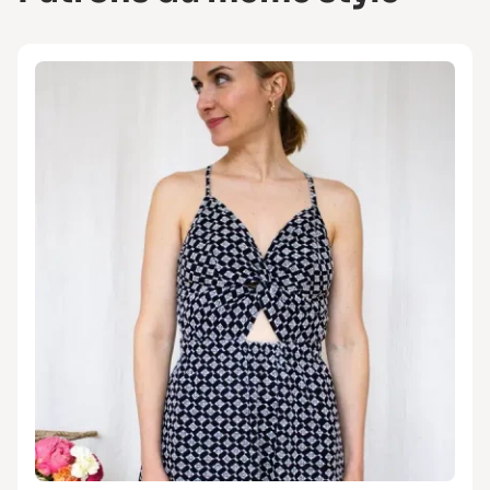
doublée) :
• Tissu extérieur : 1m50 pour toutes les tailles
(–50 cm sans manches)
• Doublure : T34–40 : 70 cm / T48 : 80 cm / T52
: 1 m
Robe (avec manches et col) :
• Tissu extérieur :
T34 : 2m20 / T40 : 2m30 / T48 : 2m50 / T52 :
2m60 (–50 cm sans manches)
• 7 boutons (⌀ ~2 cm)
Fournitures communes :
Fil assorti
Thermocollant