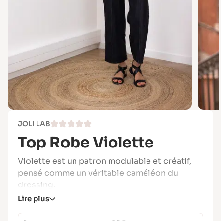
JOLI LAB
Top Robe Violette
Violette est un patron modulable et créatif,
pensé comme un véritable caméléon du
dressing.
Lire plus
Blouse romantique, veston structuré ou robe
trapèze à l’allure sixties, ce modèle s’adapte à