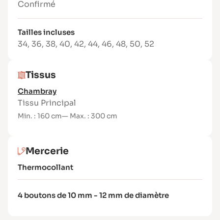
Confirmé
Tissus chaîne et trame légers à moyens :
coton, popeline, lin fin, chambray, viscose,
Tailles incluses
tencel, soie…
34
,
36
,
38
,
40
,
42
,
44
,
46
,
48
,
50
,
52
Tissus
Chambray
Tissu Principal
Min. : 160 cm
— Max. : 300 cm
Mercerie
Thermocollant
4 boutons de 10 mm - 12 mm de diamètre