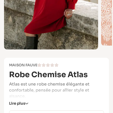
MAISON FAUVE
Robe Chemise Atlas
Atlas est une robe chemise élégante et
confortable, pensée pour allier style et
aisance.
Lire plus
Son devant est structuré par un jeu de plis
raffinés, dynamisé par une patte de