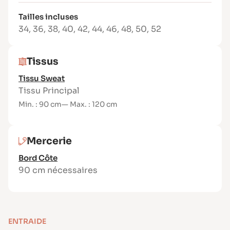
Tissus pour sweat : jersey, french terry, maille
pull, complétés de bord-côte assorti.
Tailles incluses
34
,
36
,
38
,
40
,
42
,
44
,
46
,
48
,
50
,
52
Tissus
Tissu Sweat
Tissu Principal
Min. : 90 cm
— Max. : 120 cm
Mercerie
Bord Côte
90 cm nécessaires
ENTRAIDE