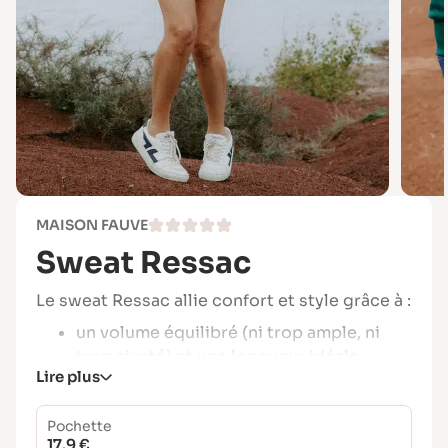
MAISON FAUVE
Sweat Ressac
Le sweat Ressac allie confort et style grâce à :
un volume équilibré (ni trop ample, ni
trop ajusté) et une longueur idéale,
Lire plus
des manches raglan pour une touche
sport,
Pochette
des détails signatures Maison Fauve :
17.9 €