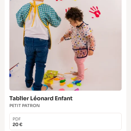
Poche intérieure : 1 zip nylon de 16 cm
Zip principal séparable : 30 cm ou zip
non séparable : 40 cm + 30 cm de biais
Option bandoulière : 2 anneaux de 3 cm,
2 mousquetons de 3 cm, 1,50 m de
sangle coton
Option passepoil : 2,50 m
Mercerie commune
Fil polyester 100 % – minimum 200 m
Aiguilles machine
Universelle 80 ou 90, aiguille jean ou
cuir (selon le tissu choisi)
Tablier Léonard Enfant
PETIT PATRON
PDF
20 €