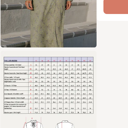
col, avec 
liens, pou
Ses poign
raffinée, 
Tailles : d
Marges de 
Formats di
Mesures fi
photos pr
Niveau d
Intermédia
Points t
Coutu
Monta
liens
Poche