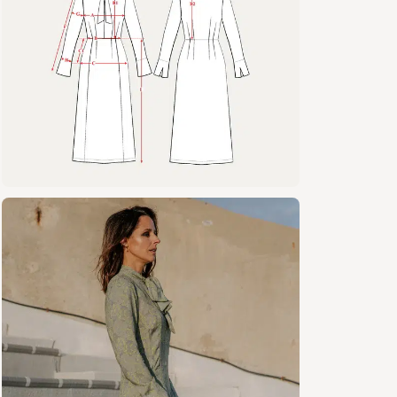
Pose 
Assem
Tissus 
Tissus cha
tencel, se