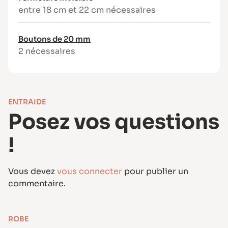
entre 18 cm et 22 cm nécessaires
lainage moyen.
Pour la doublure
: voile de coton, batiste,
popeline.
Boutons de 20 mm
2 nécessaires
ENTRAIDE
Posez vos questions
!
Vous devez
vous connecter
pour publier un
commentaire.
ROBE