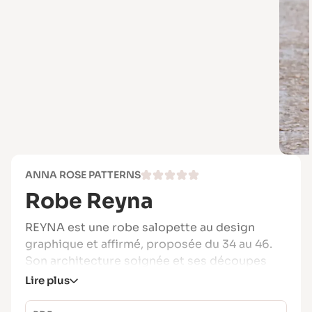
ANNA ROSE PATTERNS
Robe Reyna
REYNA est une robe salopette au design
graphique et affirmé, proposée du 34 au 46.
Son architecture soignée et ses découpes
structurées en font une pièce originale, à la
Lire plus
fois féminine et contemporaine.