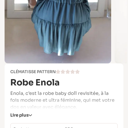
CLÉMATISSE PATTERN
Robe Enola
Enola, c’est la robe baby doll revisitée, à la
fois moderne et ultra féminine, qui met votre
dos en valeur avec élégance.
Lire plus
Dans sa version courte à manches ¾ et col
montant, elle dévoile joliment les jambes tout