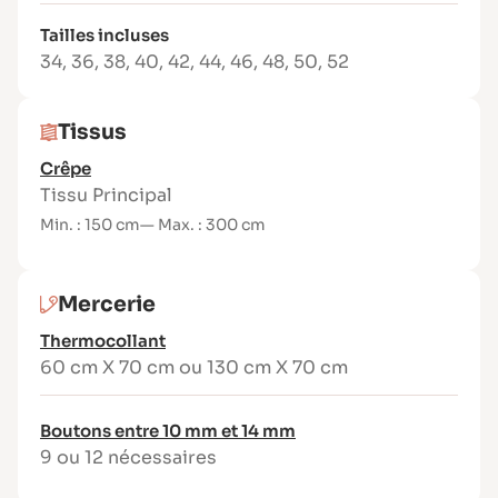
Col chemise avec pied de col
Tailles incluses
Manches longues à poignets boutonnés
34
,
36
,
38
,
40
,
42
,
44
,
46
,
48
,
50
,
52
(1 bouton)
Pattes indéchirables
Empiècement dos horizontal
Tissus
2 plis en bas de manche pour plus
Crêpe
d’aisance
Tissu Principal
Poche poitrine (optionnelle)
Min. : 150 cm
— Max. : 300 cm
Bas liquette ou droit selon la version
robe
Niveau de couture :
Mercerie
Accessible aux couturières motivées
Thermocollant
(intermédiaire) grâce à des méthodes de
60 cm X 70 cm ou 130 cm X 70 cm
montage simples et un tuto vidéo complet.
Tissus conseillés :
Boutons entre 10 mm et 14 mm
9 ou 12 nécessaires
Convient à tous types de tissus chaîne &
trame ou maille, selon l’effet souhaité :