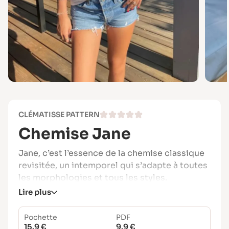
CLÉMATISSE PATTERN
Chemise Jane
Jane, c’est l’essence de la chemise classique
revisitée, un intemporel qui s’adapte à toutes
les morphologies et tous les styles.
Lire plus
Déclinée en chemise ou robe chemise, elle
incarne le chic effortless à la française.
Pochette
PDF
Version bohème en broderie, chic dans une
15.9 €
9.9 €