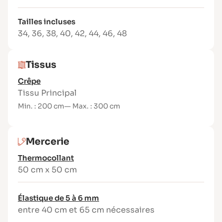
sans manches, dos nu ou fermé
Marges de couture comprises
Tailles incluses
Patron sans superposition de pièces
34
,
36
,
38
,
40
,
42
,
44
,
46
,
48
Livret illustré + tuto vidéo
Tissus conseillés :
Tissus
Tissus chaîne & trame souples :
Crêpe
Tissu Principal
Viscose, crêpe, satin, tencel, twill léger,
jacquard souple…
Min. : 200 cm
— Max. : 300 cm
Niveau de difficulté
Débutant avancé
Mercerie
Modèle simple, sans zip ni bouton. Idéal pour
Thermocollant
progresser, tout en obtenant un résultat
50 cm x 50 cm
spectaculaire.
Élastique de 5 à 6 mm
entre 40 cm et 65 cm nécessaires