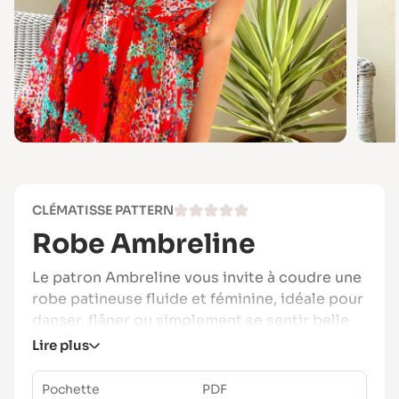
CLÉMATISSE PATTERN
Robe Ambreline
Le patron Ambreline vous invite à coudre une
robe patineuse fluide et féminine, idéale pour
danser, flâner ou simplement se sentir belle
en toutes saisons.
Lire plus
Imaginée par @madeinestel, Ambreline se
Pochette
PDF
distingue par son jeu de drapés, ses manches