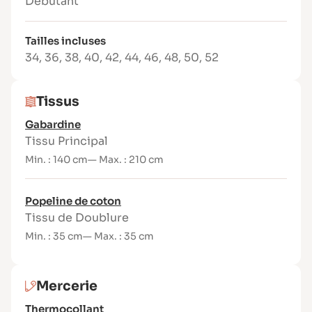
Débutant
serrage à la taille
Patron du 34 au 52
Tailles incluses
Niveau de couture : débutant (1,5/5)
34
,
36
,
38
,
40
,
42
,
44
,
46
,
48
,
50
,
52
Contenu du patron
Version Pochette
Tissus
(bilingue FR/EN)
Gabardine
Tissu Principal
Patron imprimé du 34 au 52 avec marges
Min. : 140 cm
— Max. : 210 cm
de couture incluses
Livret explicatif détaillé et illustré
Étiquette tissée Joli Lab – Made in
Popeline de coton
France
Tissu de Doublure
Version PDF (bilingue
Min. : 35 cm
— Max. : 35 cm
FR/EN)
Mercerie
Patron aux formats A4 / US Letter / A0
Thermocollant