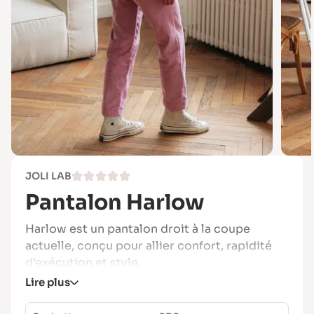
JOLI LAB
Pantalon Harlow
Harlow est un pantalon droit à la coupe
actuelle, conçu pour allier confort, rapidité
d’exécution et style.
Lire plus
Sans fermeture, sa taille élastiquée en fait un
projet particulièrement adapté aux