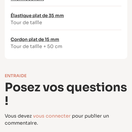
Livret d’assemblage clair et progressif
Fournitures nécessaires
Élastique plat de 35 mm
Tissus recommandés :
Tour de taille
Extérieur : tissus moyens à épais non
Cordon plat de 15 mm
extensibles : gabardine, denim, sergé,
Tour de taille + 50 cm
velours…
Doublure des poches (optionnelle) :
coton type popeline ou tissu fin à moyen
Métrage tissu principal (laize 140 cm) :
ENTRAIDE
T34 : 1m40 / T40 : 1m80 / T46 : 1m90 / T52
Posez vos questions
: 2m10
Doublure poches (optionnelle) : 35 cm
!
pour toutes les tailles
Mercerie :
Vous devez
vous connecter
pour publier un
Fil assorti
commentaire.
Élastique plat de 3,5 cm de large