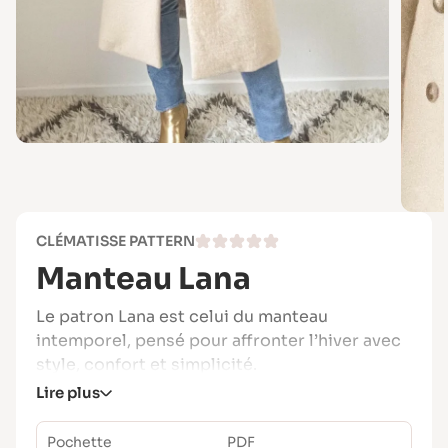
CLÉMATISSE PATTERN
Manteau Lana
Le patron Lana est celui du manteau
intemporel, pensé pour affronter l’hiver avec
style, confort et simplicité.
Lire plus
Inspiré de la veste Julia, ce modèle a été
conçu pour permettre aux couturières ayant
Pochette
PDF
des bases solides de se lancer sereinement