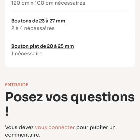
120 cm x 100 cm nécessaires
bouclette…
Niveau de difficulté
Boutons de 23 à 27 mm
Intermédiaire à avancé
2 à 4 nécessaires
Patron destiné aux couturières ayant déjà
cousu plusieurs vêtements.
Bouton plat de 20 à 25 mm
1 nécessaire
Les points techniques (doublure, col tailleur)
sont expliqués pas à pas, mais nécessitent
rigueur et précision.
ENTRAIDE
Posez vos questions
!
Vous devez
vous connecter
pour publier un
commentaire.