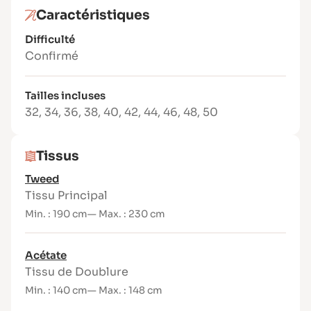
même pour des couturières non expertes.
Caractéristiques
Niveau de couture : 4/5
Difficulté
Tailles disponibles : du 32 au 50.
Confirmé
Tissus conseillés :
Tissu chaîne et trame, non extensible, de
Tailles incluses
poids moyen à lourd :
32
,
34
,
36
,
38
,
40
,
42
,
44
,
46
,
48
,
50
Drap de laine
Tweed
Tissus
Lainage
Tweed
Velours ou gabardine épaisse
Tissu Principal
Autres fournitures :
Min. : 190 cm
— Max. : 230 cm
3 boutons (23 à 27 mm) ou 3 pressions
Acétate
1 paire d’épaulettes fines
Tissu de Doublure
Fil assorti
Min. : 140 cm
— Max. : 148 cm
Contenu du patron PDF :