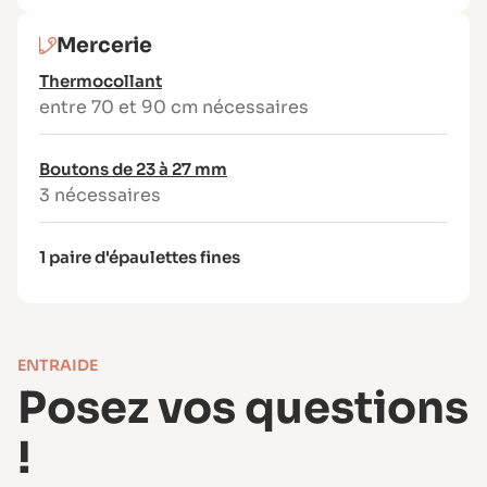
Patron PDF à imprimer aux formats A4
(53 pages), US Letter, A0 (3 pages), ou
Mercerie
36″ (2,96 m)
Thermocollant
Option d’impression : toutes tailles ou
entre 70 et 90 cm nécessaires
une seule taille à la fois
Livret de couture illustré
Boutons de 23 à 27 mm
Astuce incluse pour faciliter
3 nécessaires
l’impression et l’assemblage
Patron sans superposition de pièces
Les marges de couture sont incluses
1 paire d'épaulettes fines
dans le patron.
ENTRAIDE
Posez vos questions
!