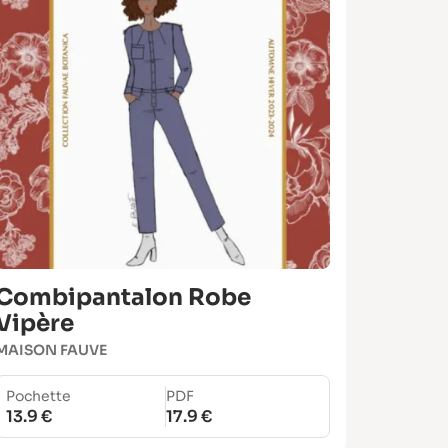
Combipantalon Robe
Vipère
MAISON FAUVE
Pochette
PDF
13.9 €
17.9 €