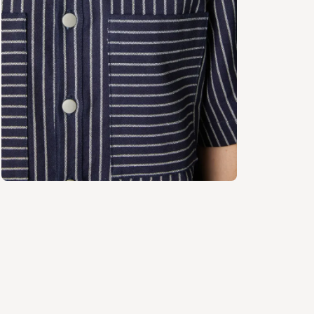
Tissus c
Denim, gab
cotons ou
Les velou
adaptés po