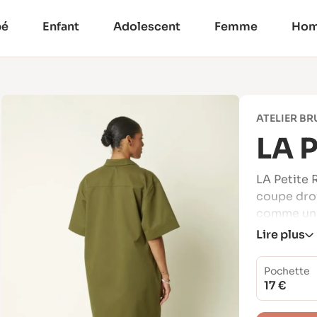
bé
Enfant
Adolescent
Femme
Ho
ATELIER B
LA 
LA Petite 
coupe droi
comme un e
son élégan
Lire plus
C’est un m
en étant su
Pochette
17 €
Sa silhoue
mouvement