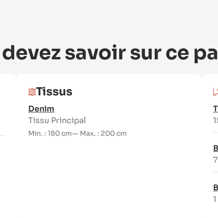
 devez savoir sur ce p
Tissus
Denim
T
Tissu Principal
1
Min. : 180 cm
— Max. : 200 cm
B
7
B
1