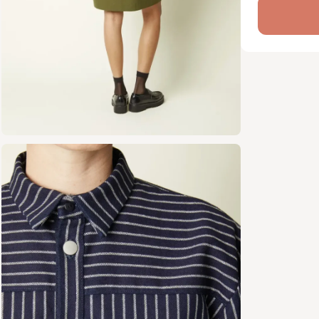
la coupe.
La robe ar
possibilit
envies.
Le col che
la pièce, 
buste jusqu
La fermetu
rapportée,
Les empiè
d’explorer
pour un re
Les manch
s’arrêtent
la fois dé
Deux gran
renforcent