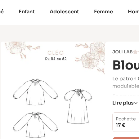
bé
Enfant
Adolescent
Femme
Ho
JOLI LAB
Blou
Le patron 
modulable,
Sa coupe r
Lire plus
amples et
mouvement
Pochette
Le col à n
17 €
dos, perme
Accessible