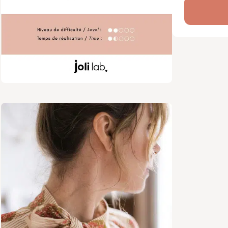
intermédia
équilibre 
finitions 
Un tutori
prochaine
Le patron 
PDF, en fra
de couture
Chaque ver
détaillé po
Contenu :
Versi
expli
Versi
A4/US
Fourniture