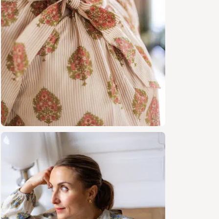
Tissu
selon
la tail
Fil as
Ther
Élast
poign
adapt
cm, à
Tissus re
Tissus lég
plumetis, 
broderie a
volume et 