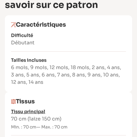
savoir sur ce patron
Ce que vous recevez dans le PDF
Livret d’explications pas à pas en
couleurs
Caractéristiques
Patron PDF au format A4 (9 pages)
Difficulté
Patron PDF au format A1 (impression ou
Débutant
projection possible)
Les fichiers sont envoyés directement
dans votre boîte mail après l’achat.
Tailles incluses
6 mois
,
9 mois
,
12 mois
,
18 mois
,
2 ans
,
4 ans
,
En pratique
3 ans
,
5 ans
,
6 ans
,
7 ans
,
8 ans
,
9 ans
,
10 ans
,
Temps de réalisation : environ 1 h 30
12 ans
,
14 ans
Difficulté : 1,5 / 3 – accessible, avec un
montage qui peut demander un peu
d’attention
Tissus
Une vidéo pas à pas est également
Tissu principal
disponible pour vous accompagner dans
70 cm (laize 150 cm)
la réalisation.
Min. : 70 cm
— Max. : 70 cm
Un projet couture idéal pour créer un