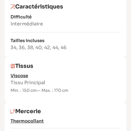
Tissus recommandés
Caractéristiques
Des étoffes souples et légères comme la
Difficulté
viscose, le coton, le satin, le crêpe ou la
Intermédiaire
dentelle, pour un tombé fluide et élégant.
Tailles incluses
34
,
36
,
38
,
40
,
42
,
44
,
46
Tissus
Viscose
Tissu Principal
Min. : 150 cm
— Max. : 170 cm
Mercerie
Thermocollant