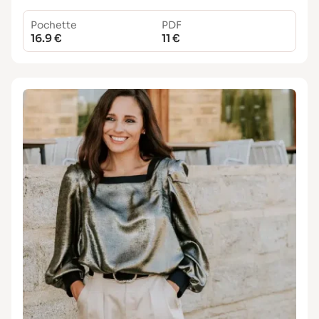
Pochette
PDF
16.9 €
11 €