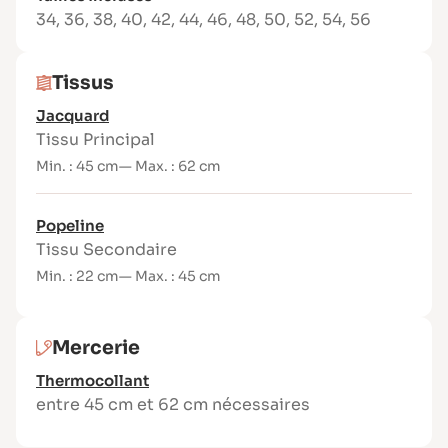
L’Œil Fauve n°3 – été 2021
34
,
36
,
38
,
40
,
42
,
44
,
46
,
48
,
50
,
52
,
54
,
56
Tissus conseillés et métrage
Tissus
Thermocollant et jacquard
Jacquard
Taille 1 : 45 cm ou deux fois 22,5 cm
Tissu Principal
(hauteur) x 47 cm (largeur)
Min. : 45 cm
— Max. : 62 cm
Taille 2 : 45 cm ou deux fois 22,5 cm x 52
cm
Popeline
Taille 3 : 45 cm ou deux fois 22,5 cm x 62
Tissu Secondaire
cm
Min. : 22 cm
— Max. : 45 cm
Tissu type coton (laize 140
cm)
Mercerie
Taille 1 : 22 cm
Thermocollant
Taille 2 : 34 cm
entre 45 cm et 62 cm nécessaires
Taille 3 : 45 cm