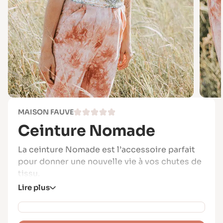
MAISON FAUVE
Ceinture Nomade
La ceinture Nomade est l’accessoire parfait
pour donner une nouvelle vie à vos chutes de
tissu.
Lire plus
Inspirée des ceintures textiles traditionnelles
portées par les gauchos argentins, mais aussi
par les peuples montagnards du Pérou ou du