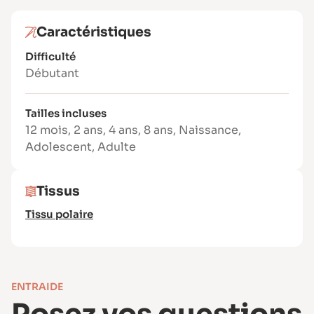
Livret d’explications pas à pas en
couleurs
Caractéristiques
Patron PDF format A4 (4 pages)
Difficulté
Patron PDF format A2
Débutant
Les fichiers sont envoyés directement
dans votre boîte mail après l’achat.
Tailles incluses
En pratique
12 mois
,
2 ans
,
4 ans
,
8 ans
,
Naissance
,
Temps de réalisation : environ 30
Adolescent
,
Adulte
minutes
Difficulté : 1 / 3 – accessible (maîtrise des
arrondis recommandée)
Tissus
Une vidéo tutoriel est également
Tissu polaire
disponible pour vous guider pas à pas.
Un projet couture rapide et malin pour
créer un bob stylé, utile et
personnalisable, à porter toute l’année
ENTRAIDE
et à décliner pour toute la famille.