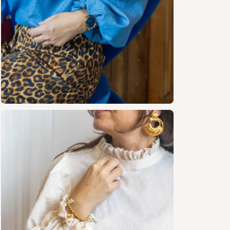
Nivea
Tissus co
Tissus cha
Crêpe
Tence
Satin
Voile
angla
L’idéal : 
tenue pour