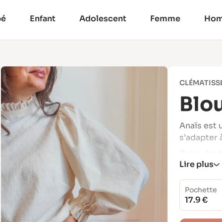
bé
Enfant
Adolescent
Femme
Ho
CLÉMATISS
Blo
Anaïs est 
s’adapter 
Robe droi
Lire plus
délicate, 
grandes o
Pochette
Le modèle 
17.9 €
proposées 
Longu