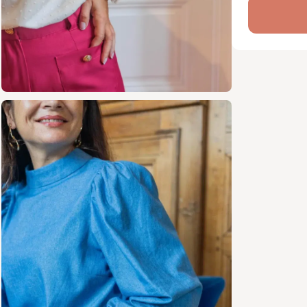
manch
Volan
roman
Côté encol
Col v
raffin
Col m
mode
Sans 
Sans ferme
s’enfile s
robe, à mi
Caractér
Patro
Taille
Sans 
Tutor