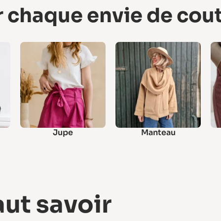
r chaque envie de cou
Jupe
Manteau
aut savoir