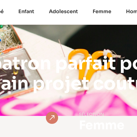
bé
Enfant
Adolescent
Femme
Ho
patron parfait p
ain projet cout
SÉLECTION
Femme