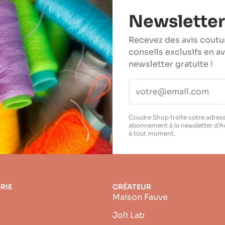
Newsletter
Recevez des avis coutu
conseils exclusifs en a
newsletter gratuite !
Coudre Shop traite votre adress
abonnement à la newsletter d’A
à tout moment.
RIE
CRÉATEUR
Maison Fauve
Joli Lab