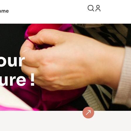
mme
our
ure !