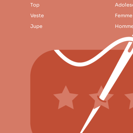
Top
Adoles
Veste
Femme
Jupe
Homm