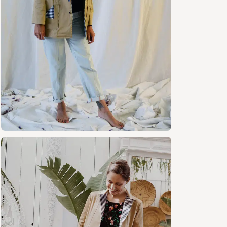
bouto
Taille
Marge
Tissus c
Gaba
Cham
Velou
Jean
Satin
Jacqu
Laina
la ve