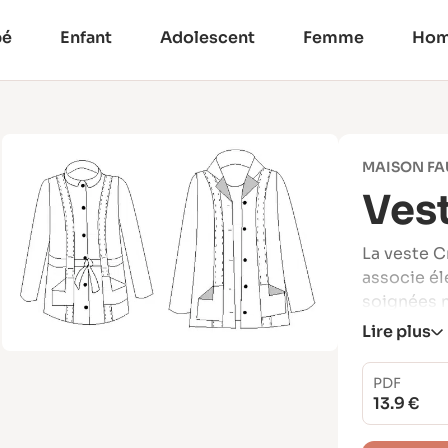
bé
Enfant
Adolescent
Femme
Ho
MAISON FA
Vest
La veste C
associe él
soignées m
Lire plus
Elle se dis
un col
PDF
une c
13.9 €
ou po
une c