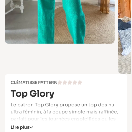
CLÉMATISSE PATTERN
Top Glory
Le patron Top Glory propose un top dos nu
ultra féminin, à la coupe simple mais raffinée,
parfait pour les journées ensoleillées ou les
soirées estivales.
Lire plus