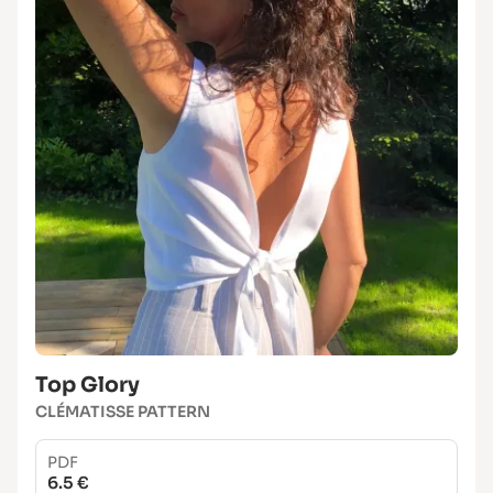
Son dos croisé ultra flatteur
Son décolleté en cœur délicat
Plusieurs options pour créer une version
unique
Peu gourmand en tissu et facile à coudre
Top Glory
CLÉMATISSE PATTERN
PDF
6.5 €