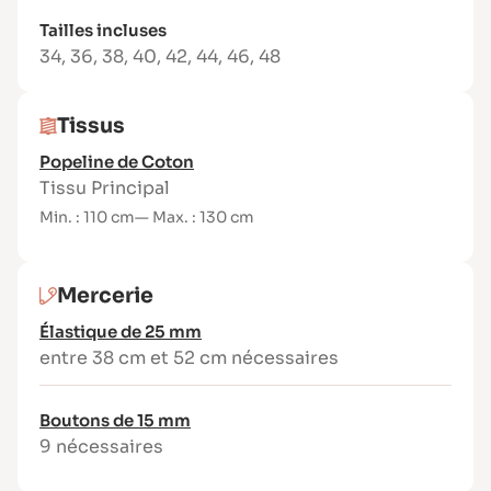
Daisy – Option A (1
Tailles incluses
basque) :
34
,
36
,
38
,
40
,
42
,
44
,
46
,
48
Tissu (laize 140 cm) :
Tissus
Taille 34 : 1m10
Taille 40 : 1m10
Popeline de Coton
Taille 48 : 1m20
Tissu Principal
Min. : 110 cm
— Max. : 130 cm
Daisy – Option B (1
basque) :
Mercerie
Tissu (laize 140 cm) :
Élastique de 25 mm
Taille 34 : 1m20
entre 38 cm et 52 cm nécessaires
Taille 40 : 1m20
Taille 48 : 1m30
Boutons de 15 mm
Daisy – Option A ou B (2
9 nécessaires
basques) :