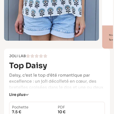
JOLI LAB
Top Daisy
Daisy, c’est le top d’été romantique par
excellence : un joli décolleté en cœur, des
bretelles croisées dans le dos et une ou deux
basques selon votre style.
Lire plus
Facile à coudre, personnalisable à souhait
Pochette
PDF
(avec ou sans boutonnage devant), Daisy
7.5 €
10 €
sublimera vos épaules et s’adapte à toutes les