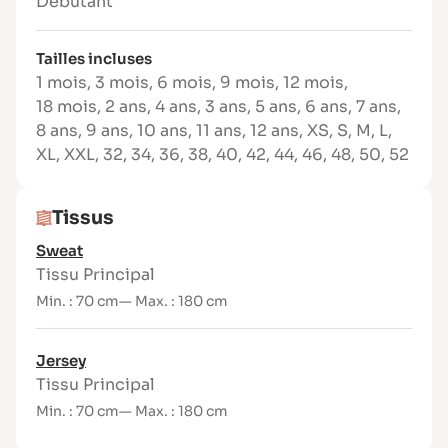
Débutant
ourlet
Rapide à transformer en robe (rallongée,
Tailles incluses
froncée ou avec une jupe cercle)
1 mois
,
3 mois
,
6 mois
,
9 mois
,
12 mois
,
Facile et rapide à réaliser
18 mois
,
2 ans
,
4 ans
,
3 ans
,
5 ans
,
6 ans
,
7 ans
,
Niveau de couture
8 ans
,
9 ans
,
10 ans
,
11 ans
,
12 ans
,
XS
,
S
,
M
,
L
,
XL
,
XXL
,
32
,
34
,
36
,
38
,
40
,
42
,
44
,
46
,
48
,
50
,
52
Débutant à intermédiaire
Tissus conseillés
Tissus
Jersey, french terry, sweat léger à moyen,
maille interlock, coton extensible… Privilégiez
Sweat
les tissus confortables et adaptés aux
Tissu Principal
vêtements du quotidien.
Min. : 70 cm
— Max. : 180 cm
Jersey
Tissu Principal
Min. : 70 cm
— Max. : 180 cm