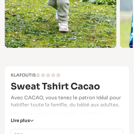
KLAFOUTIS
Sweat Tshirt Cacao
Avec CACAO, vous tenez le patron idéal pour
habiller toute la famille, du bébé aux adultes.
Ultra polyvalent, ce modèle se décline en t-
Lire plus
shirt ou sweat avec de nombreuses finitions,
ce qui vous permettra de créer une garde-