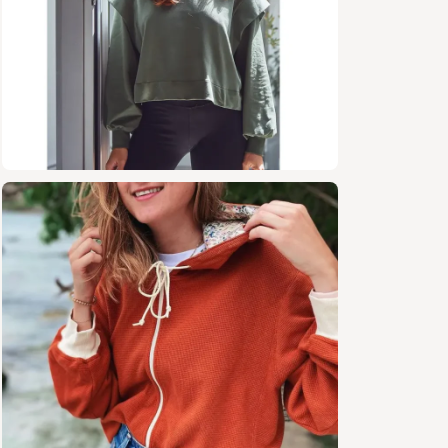
Conte
Tutor
Planc
pièce
Marge