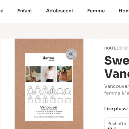
bé
Enfant
Adolescent
Femme
Ho
IKATEE
Swe
Van
Vancouver 
femme à la
Conçu pour
Lire plus
se porte j
différente
style.
Pochette