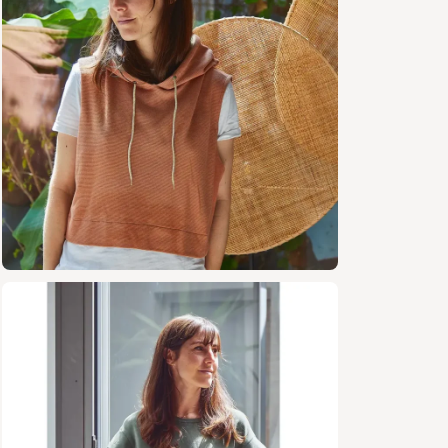
Poign
: bor
Fourn
1 fer
(pour
1 mèt
capuc
Entoi
capuc
2 œil
le pa
Contenu 
Tutor
Patron
forma
Patro
Versi
Marge