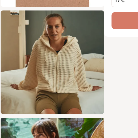
17 €
Ce modèle
zippée sur
classique 
Deux finit
capuche d
encolure 
Le patron 
manches :
encore épa
Disponible
à une larg
sweat conf
Tissus co
Tissu
nid d
Doubl
coton