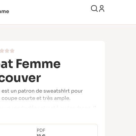
mme
at Femme
couver
est un patron de sweatshirt pour
 coupe courte et très ample.
 un rendu décontracté ou tendance, il
uste sous la taille et propose
s variations pour s’adapter à votre
PDF