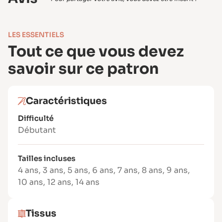
tissus et couleurs, tout en optimisant vos
chutes.
Tailles incluses : du 3 au 14 ans
LES ESSENTIELS
Marge de couture : incluse (1 cm)
Tout ce que vous devez
Formats PDF : A4, US Letter, A0 (planche en
savoir sur ce patron
couleurs, sans superposition)
Inclus :
Patron toutes tailles
Caractéristiques
Livret d’instructions détaillé avec
schémas pas à pas
Difficulté
Débutant
Niveau de couture
Facile – Idéal pour débutants avec un peu
Tailles incluses
d’expérience en couture maille.
4 ans
,
3 ans
,
5 ans
,
6 ans
,
7 ans
,
8 ans
,
9 ans
,
Tissus recommandés
10 ans
,
12 ans
,
14 ans
Tricot extensible type jersey, maille
polyamide, lycra…
Tissus