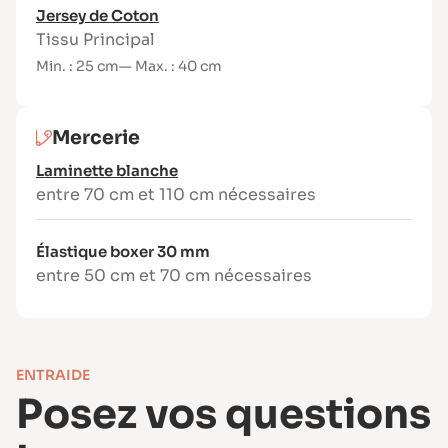
Matériel nécessaire
Jersey de Coton
Tissu :
Tissu Principal
Min. : 25 cm
— Max. : 40 cm
3-8 ans : 25 × 70 cm
10-14 ans : 40 × 110 cm
Si jersey sans coton : 30 × 30 cm de jersey
Mercerie
coton (fond intérieur)
Laminette blanche
Laminette blanche : 70 cm à 1,10 m
entre 70 cm et 110 cm nécessaires
Élastique boxer 30 mm : 50 à 70 cm
Fil polyester (min. 200 m)
Élastique boxer 30 mm
Machine à coudre ou surjeteuse
entre 50 cm et 70 cm nécessaires
Aiguille : jersey 75, stretch 75 ou super
stretch 75 (tissus très extensibles)
ENTRAIDE
Posez vos questions