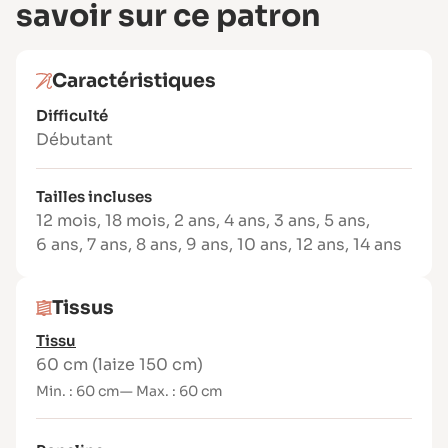
savoir sur ce patron
Ce que vous recevez dans le PDF
Après votre achat, le livret d’explications
ainsi que les fichiers PDF A4 et A0 sont
Caractéristiques
envoyés directement par e-mail.
Difficulté
Un patron pratique et intemporel pour
Débutant
coudre facilement un short confortable
qui accompagnera les enfants tout l’été.
Tailles incluses
Caractéristiques du patron
12 mois
,
18 mois
,
2 ans
,
4 ans
,
3 ans
,
5 ans
,
Type de vêtement :
patron de couture
6 ans
,
7 ans
,
8 ans
,
9 ans
,
10 ans
,
12 ans
,
14 ans
short
Public :
enfant
Tailles :
du 12 mois au 14 ans
Tissus
Niveau :
débutant
Tissu
Format :
patron PDF à télécharger (livret
60 cm (laize 150 cm)
d’explications inclus)
Min. : 60 cm
— Max. : 60 cm
Prix :
6.90 €
Vous cherchez un patron de couture short