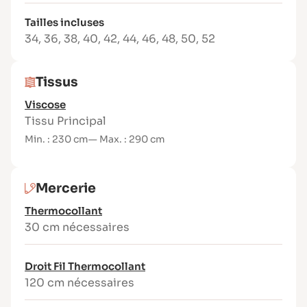
Points techniques abordés :
Tailles incluses
Réalisation de plis sur le buste
34
,
36
,
38
,
40
,
42
,
44
,
46
,
48
,
50
,
52
Couture précise d’une pointe sous le
décolleté
Pose d’un zip invisible sur le côté
Tissus
Confection d’une fente
Viscose
Contenu du patron
Tissu Principal
Planche patron en taille réelle
Min. : 230 cm
— Max. : 290 cm
Brochure explicative avec pas à pas
détaillé
Mercerie
Tissus recommandés
Thermocollant
Tissus chaîne et trame souples et fluides :
30 cm nécessaires
crêpe, viscose, satin de coton, tencel…
Droit Fil Thermocollant
120 cm nécessaires