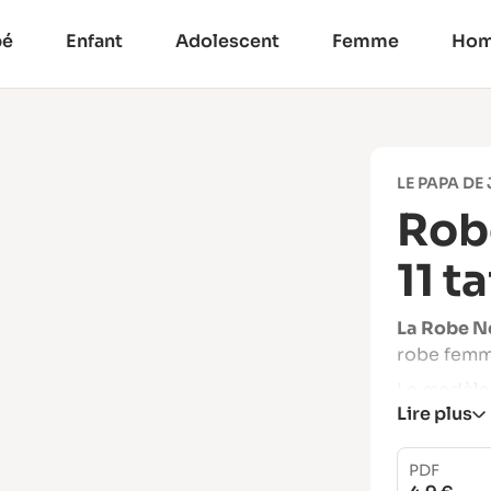
bé
Enfant
Adolescent
Femme
Ho
LE PAPA DE
Rob
11 ta
La Robe N
robe femm
Le modèle 
Lire plus
enfants. 11
ans / 3 ans 
ans et 10 
PDF