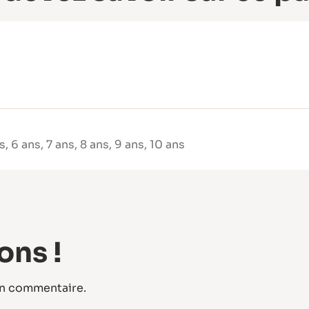
Vous cher
facile à c
Papa de Jo
clair, des 
profession
également 
de Jojo et
avant de v
Vous avez 
s
,
6 ans
,
7 ans
,
8 ans
,
9 ans
,
10 ans
avis sur A
des coutur
confiance.
ons !
un commentaire.