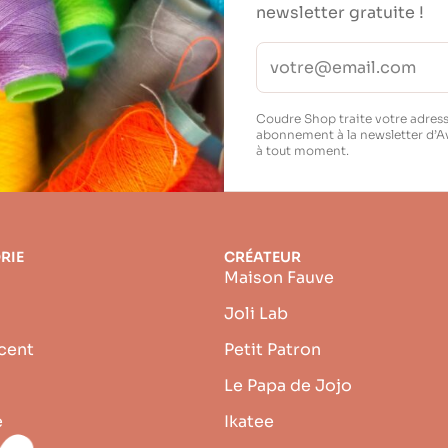
newsletter gratuite !
Coudre Shop traite votre adress
abonnement à la newsletter d’A
à tout moment.
RIE
CRÉATEUR
Maison Fauve
Joli Lab
cent
Petit Patron
Le Papa de Jojo
e
Ikatee