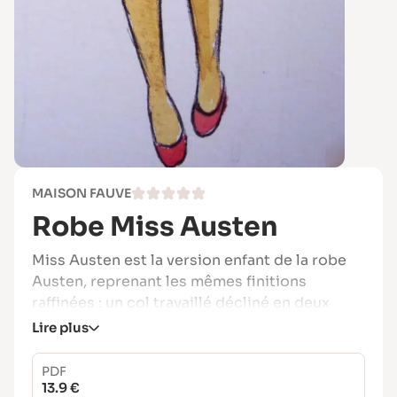
MAISON FAUVE
Robe Miss Austen
Miss Austen est la version enfant de la robe
Austen, reprenant les mêmes finitions
raffinées : un col travaillé décliné en deux
styles (festons en forme de pétales ou
Lire plus
ondulations façon vagues) et un délicat
boutonnage sur l’épaule.
PDF
13.9 €
Le patron permet de coudre une blouse ou