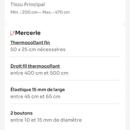
Tissu Principal
illustré et à la vidéo tutorielle.
Min. : 200 cm
— Max. : 470 cm
La version ebook + patron est idéale pour
apprendre les bases tout en réalisant une
robe complète.
Mercerie
Thermocollant fin
50 x 25 cm nécessaires
Droit fil thermocollant
entre 400 cm et 500 cm
Élastique 15 mm de large
entre 45 cm et 65 cm
2 boutons
entre 10 et 15 mm de diamètre