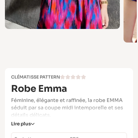
CLÉMATISSE PATTERN
Robe Emma
Féminine, élégante et raffinée, la robe EMMA
séduit par sa coupe midi intemporelle et ses
détails délicats.
Lire plus
Son petit col volanté, sa boutonnière à brides
et sa taille ceinturée créent une silhouette