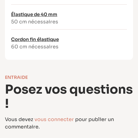
Patron sans superposition de pièces
pour une lisibilité optimale
Élastique de 40 mm
50 cm nécessaires
À retenir
La robe EMMA est un projet couture
accessible, parfait pour progresser tout en
Cordon fin élastique
cousant une pièce féminine et polyvalente.
60 cm nécessaires
À décliner dans un tissu imprimé lumineux ou
une matière unie élégante selon la saison et
vos envies.
ENTRAIDE
Posez vos questions
!
Vous devez
vous connecter
pour publier un
commentaire.